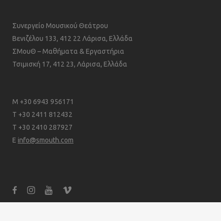
Συνεργείο Μουσικού Θεάτρου
Βενιζέλου 133, 412 22 Λάρισα, Ελλάδα
ΣΜουΘ – Μαθήματα & Εργαστήρια
Τσιμισκή 17, 412 23, Λάρισα, Ελλάδα
M +30 6943 956171
T +30 2411 812432
T +30 2410 287927
E
info@smouth.com