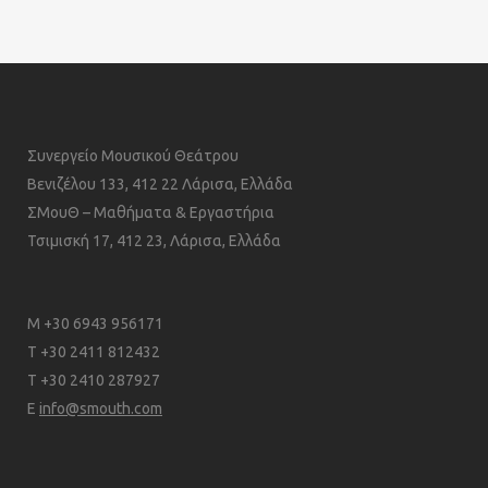
Συνεργείο Μουσικού Θεάτρου
Βενιζέλου 133, 412 22 Λάρισα, Ελλάδα
ΣΜουΘ – Μαθήματα & Εργαστήρια
Τσιμισκή 17, 412 23, Λάρισα, Ελλάδα
M +30 6943 956171
T +30 2411 812432
T +30 2410 287927
E
info@smouth.com