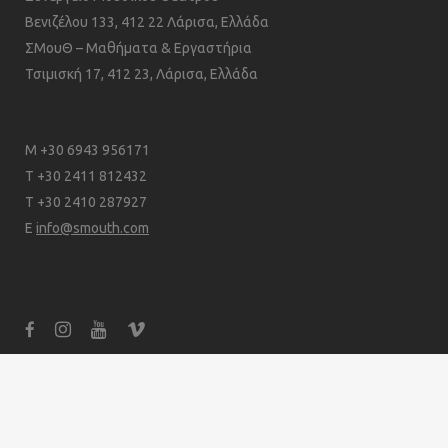
Βενιζέλου 133, 412 22 Λάρισα, Ελλάδα
ΣΜουΘ – Μαθήματα & Εργαστήρια
Τσιμισκή 17, 412 23, Λάρισα, Ελλάδα
M +30 6943 956171
T +30 2411 812432
T +30 2410 287927
E
info@smouth.com
© SMouTh 2024
|
site by
Labrouli's creative