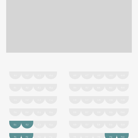
A.1
A.2
A.3
A.4
A.6
A.7
A.8
A.9
A.10
B.1
B.2
B.3
B.4
B.6
B.7
B.8
B.9
B.10
C.1
C.2
C.3
C.4
C.6
C.7
C.8
C.9
C.10
D.1
D.2
D.3
D.4
D.6
D.7
D.8
D.9
D.10
E.1
E.2
E.3
E.4
E.6
E.7
E.8
E.9
E.10
F.1
F.2
F.3
F.4
F.6
F.7
F.8
F.9
F.10