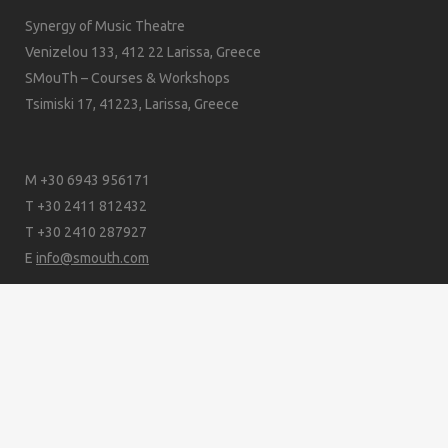
Synergy of Music Theatre
Venizelou 133, 412 22 Larissa, Greece
SMouTh – Courses & Workshops
Tsimiski 17, 41223, Larissa, Greece
M +30 6943 956171
T +30 2411 812432
T +30 2410 287927
E
info@smouth.com