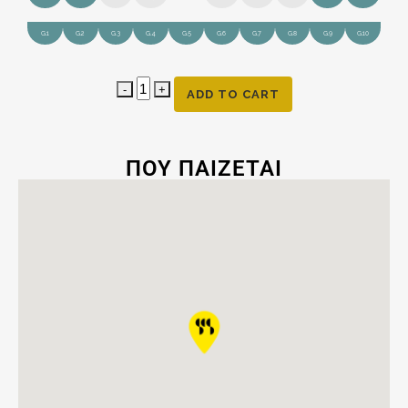
G.1
G.2
G.3
G.4
G.5
G.6
G.7
G.8
G.9
G.10
ADD TO CART
ΠΟΥ ΠΑΙΖΕΤΑΙ