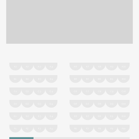
A.1
A.2
A.3
A.4
A.6
A.7
A.8
A.9
A.10
B.1
B.2
B.3
B.4
B.6
B.7
B.8
B.9
B.10
C.1
C.2
C.3
C.4
C.6
C.7
C.8
C.9
C.10
D.1
D.2
D.3
D.4
D.6
D.7
D.8
D.9
D.10
E.1
E.2
E.3
E.4
E.6
E.7
E.8
E.9
E.10
F.1
F.2
F.3
F.4
F.6
F.7
F.8
F.9
F.10