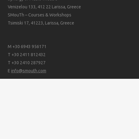
Venizelou 133, 412 22 Larissa, Greece
SMouTh – Courses & Workshops
Tsimiski 17, 41223, Larissa, Greece
M +30 6943 956171
T +30 2411 812432
T +30 2410 287927
E
info@smouth.com
© SMouTh 2024
|
site by
Labrouli's creative