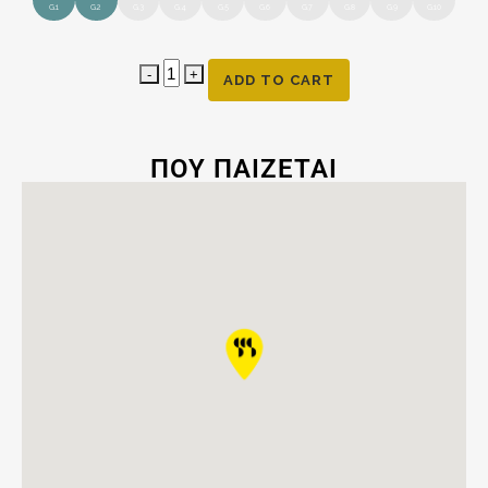
G.1
G.2
G.3
G.4
G.5
G.6
G.7
G.8
G.9
G.10
ADD TO CART
ΠΟΥ ΠΑΙΖΕΤΑΙ