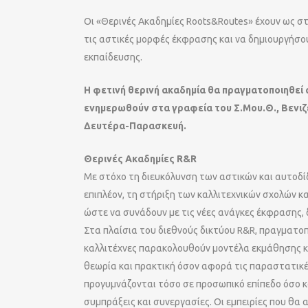
Οι «Θερινές Ακαδημίες Roots&Routes» έχουν ως στ
τις αστικές μορφές έκφρασης και να δημιουργήσου
εκπαίδευσης.
Η φετινή θερινή ακαδημία θα πραγματοποιηθεί 
ενημερωθούν στα γραφεία του Σ.Μου.Θ., Βενιζέλ
Δευτέρα-Παρασκευή.
Θερινές Ακαδημίες R&R
Με στόχο τη διευκόλυνση των αστικών και αυτοδί
επιπλέον, τη στήριξη των καλλιτεχνικών σχολών 
ώστε να συνάδουν με τις νέες ανάγκες έκφρασης, 
Στα πλαίσια του διεθνούς δικτύου R&R, πραγματοπ
καλλιτέχνες παρακολουθούν μοντέλα εκμάθησης κα
θεωρία και πρακτική όσον αφορά τις παραστατικές
προγυμνάζονται τόσο σε προσωπικό επίπεδο όσο κα
συμπράξεις και συνεργασίες. Οι εμπειρίες που θα