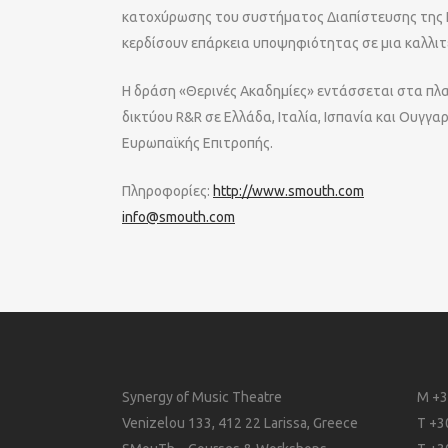
κατοχύρωσης του συστήματος Διαπίστευσης της Π
κερδίσουν επάρκεια υποψηφιότητας σε μια καλλιτ
Η δράση «Θερινές Ακαδημίες» εντάσσεται στα πλα
δικτύου R&R σε Ελλάδα, Ιταλία, Ισπανία και Ουγγα
Ευρωπαϊκής Επιτροπής.
Πληροφορίες:
http://www.smouth.com
info@smouth.com
Synergy of Music Theatre
M +3
Venizelou 133, 412 22 Larissa, Greece
T +3