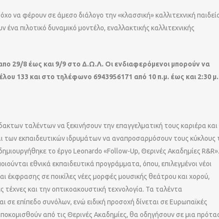
όχο να φέρουν σε άμεσο διάλογο την «κλασσική» καλλιτεχνική παιδεία
ν ένα πιλοτικό δυναμικό μοντέλο, εναλλακτικής καλλιτεχνικής
απο 29/8 έως και 9/9 στο Δ.Ω.Λ. Οι ενδιαφερόμενοι μπορούν να
ου 133 και στο τηλέφωνο 6943956171 από 10 π.μ. έως και 2:30 μ.
δακτων ταλέντων να ξεκινήσουν την επαγγελματική τους καριέρα και
και των εκπαιδευτικών ιδρυμάτων να αναπροσαρμόσουν τους κύκλους 
δημιουργήθηκε το έργο Leonardo «Follow-Up, Θερινές Ακαδημίες R&R»
οιούνται εθνικά εκπαιδευτικά προγράμματα, όπου, επιλεγμένοι νέοι
ι έκφρασης σε ποικίλες νέες μορφές μουσικής θεάτρου και χορού,
 τέχνες και την οπτικοακουστική τεχνολογία. Τα ταλέντα
ι σε επίπεδο συνόλων, ενώ ειδική προσοχή δίνεται σε Ευρωπαϊκές
 αποκομισθούν από τις Θερινές Ακαδημίες, θα οδηγήσουν σε μια πρότα