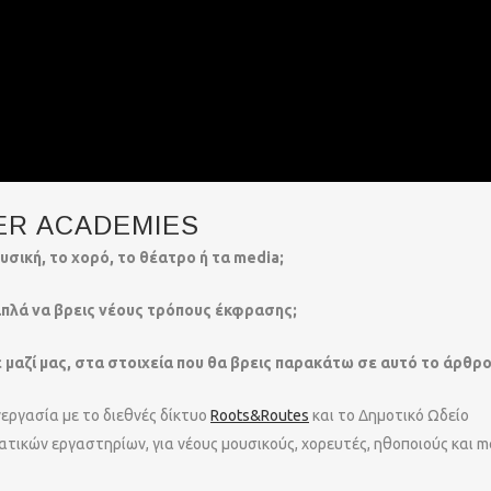
ER ACADEMIES
ουσική, το χορό, το θέατρο ή τα media;
απλά να βρεις νέους τρόπους έκφρασης;
 μαζί μας, στα στοιχεία που θα βρεις παρακάτω σε αυτό το άρθρο
εργασία με το διεθνές δίκτυο
Roots&Routes
και το Δημοτικό Ωδείο
ατικών εργαστηρίων, για νέους μουσικούς, χορευτές, ηθοποιούς και m