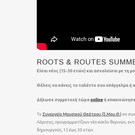
ROOTS & ROUTES SUMM
Είσαι νέος (15-30 ετών) και ασχολείσαι με τη μ
Θέλεις να κάνεις το ταλέντο σου επάγγελμα ή 
Δήλωσε συμμετοχή τώρα
online
ή επικοινώνησε
Το
Συνεργείο Μουσικού Θεάτρου (Σ.Μου.Θ.)
σε συν
Λάρισας, προγραμματίζουν νέο κύκλο θερινών, εντ
δημιουργούς, 15 έως 30 ετών.